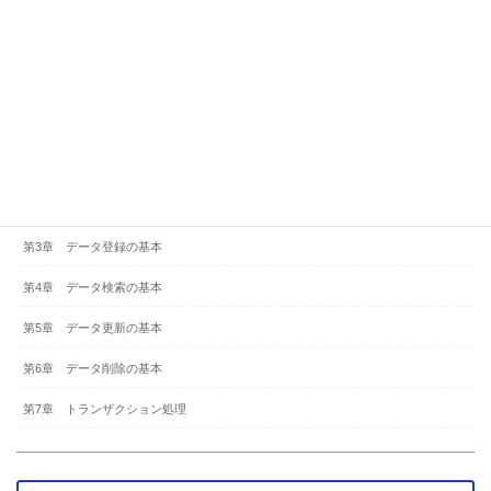
2.2 ユーザーの作成と削除
2.3 データベースの確認と作成
2.4 テーブルの理解と作成
2.5 本章のまとめ
2.6 練習問題
2.7 練習問題 解答
第3章 データ登録の基本
第4章 データ検索の基本
第5章 データ更新の基本
第6章 データ削除の基本
第7章 トランザクション処理