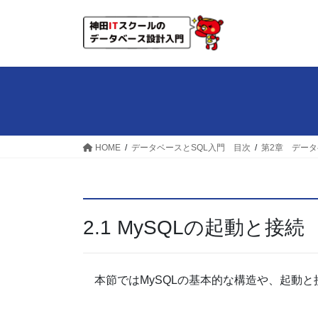
コ
ナ
ン
ビ
テ
ゲ
ン
ー
ツ
シ
へ
ョ
ス
ン
キ
に
ッ
移
HOME
データベースとSQL入門 目次
第2章 デー
プ
動
2.1 MySQLの起動と接続
本節ではMySQLの基本的な構造や、起動と